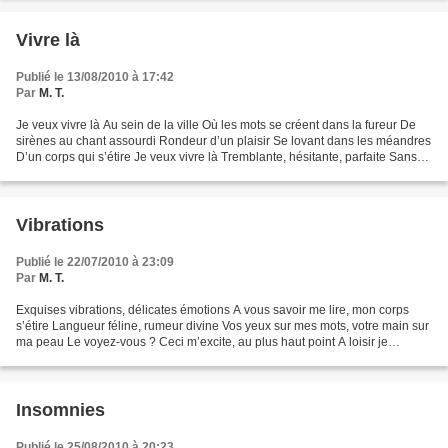
Vivre là
Publié le 13/08/2010 à 17:42
Par
M. T.
Je veux vivre là Au sein de la ville Où les mots se créent dans la fureur De
sirènes au chant assourdi Rondeur d’un plaisir Se lovant dans les méandres
D’un corps qui s’étire Je veux vivre là Tremblante, hésitante, parfaite Sans
plus de doute à parcourir...
Vibrations
Publié le 22/07/2010 à 23:09
Par
M. T.
Exquises vibrations, délicates émotions A vous savoir me lire, mon corps
s’étire Langueur féline, rumeur divine Vos yeux sur mes mots, votre main sur
ma peau Le voyez-vous ? Ceci m’excite, au plus haut point A loisir je
m’abandonne, me donne, m’étonne...
Insomnies
Publié le 25/08/2010 à 20:23