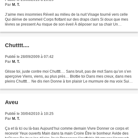
Par
M. T.
J’aime mes insomnies Réveil au milieu de la nuit Visage tourné vers celle
Qui dérive de sommeil Corps flottant sur des draps clairs Si doux que mes
lèvres se pressent Au risque de son éveil À déposer sur sa chair Un
bruissement amoureux J’aime mes insomnies...
Chutttt....
Publié le 28/09/2009 à 07:42
Par
M. T.
Glisse toi, juste contre moi Chutttt.… Sans bruit, pas de mot Sans qu’on s’en
aperçoive Viens, viens, au plus près… Blottie toi Dans mes creux, dans mes
pleins Chutttt… Ne dis rien Donne à ton plaisir Le murmure de ma voix Suis
le, suis la, suis moi De...
Aveu
Publié le 30/04/2010 à 10:25
Par
M. T.
Ça et là Ici ou là-bas Aujourd’hui comme demain Vivre Donner ce corps et
recevoir Yeux ouverts Main dans ta main Croire Être le bonheur Avide des