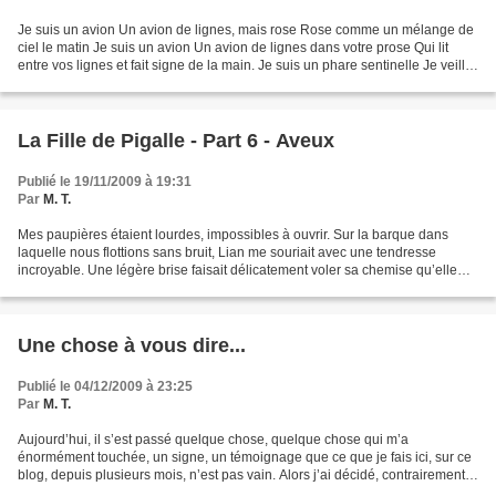
Je suis un avion Un avion de lignes, mais rose Rose comme un mélange de
ciel le matin Je suis un avion Un avion de lignes dans votre prose Qui lit
entre vos lignes et fait signe de la main. Je suis un phare sentinelle Je veille
sur votre ciel Pour effacer...
La Fille de Pigalle - Part 6 - Aveux
Publié le 19/11/2009 à 19:31
Par
M. T.
Mes paupières étaient lourdes, impossibles à ouvrir. Sur la barque dans
laquelle nous flottions sans bruit, Lian me souriait avec une tendresse
incroyable. Une légère brise faisait délicatement voler sa chemise qu’elle
portait largement entrouverte. J’apercevais...
Une chose à vous dire...
Publié le 04/12/2009 à 23:25
Par
M. T.
Aujourd’hui, il s’est passé quelque chose, quelque chose qui m’a
énormément touchée, un signe, un témoignage que ce que je fais ici, sur ce
blog, depuis plusieurs mois, n’est pas vain. Alors j’ai décidé, contrairement à
une règle bien précise que je m’étais...