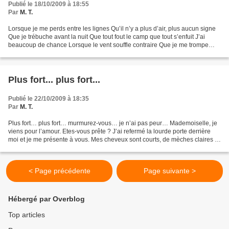
Publié le 18/10/2009 à 18:55
Par
M. T.
Lorsque je me perds entre les lignes Qu’il n’y a plus d’air, plus aucun signe
Que je trébuche avant la nuit Que tout fout le camp que tout s’enfuit J’ai
beaucoup de chance Lorsque le vent souffle contraire Que je me trompe
mais persévère Que je m’arrête...
Plus fort... plus fort...
Publié le 22/10/2009 à 18:35
Par
M. T.
Plus fort… plus fort… murmurez-vous… je n’ai pas peur… Mademoiselle, je
viens pour l’amour. Etes-vous prête ? J’ai refermé la lourde porte derrière
moi et je me présente à vous. Mes cheveux sont courts, de mèches claires et
blondes, presque cendrés sur...
< Page précédente
Page suivante >
Hébergé par Overblog
Top articles