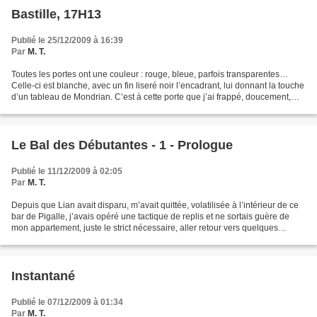
Bastille, 17H13
Publié le 25/12/2009 à 16:39
Par
M. T.
Toutes les portes ont une couleur : rouge, bleue, parfois transparentes…
Celle-ci est blanche, avec un fin liseré noir l’encadrant, lui donnant la touche
d’un tableau de Mondrian. C’est à cette porte que j’ai frappé, doucement,
avec la paume de la main,...
Le Bal des Débutantes - 1 - Prologue
Publié le 11/12/2009 à 02:05
Par
M. T.
Depuis que Lian avait disparu, m’avait quittée, volatilisée à l’intérieur de ce
bar de Pigalle, j’avais opéré une tactique de replis et ne sortais guère de
mon appartement, juste le strict nécessaire, aller retour vers quelques
obligations incontournables,...
Instantané
Publié le 07/12/2009 à 01:34
Par
M. T.