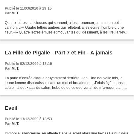
Publié le 11/03/2010 à 19:15
Par
M. T.
Quatre lettres malicieuses qui sonnent, à les prononcer, comme un petit
carillon, L--- Quatre lettres agitées qui reflètent, à les écrire, l’ombre d’une
fleur, -I-- Quatre lettres émues et mouvantes qui dessinent, à les lire, la fièvre
du torrent --L-...
La Fille de Pigalle - Part 7 et Fin - A jamais
Publié le 02/12/2009 à 13:19
Par
M. T.
La porte d’entrée claqua bruyamment derrière Lian. Une nouvelle fois, la
jeune femme disparaissait sans un mot et brutalement. J’étais figée dans le
couloir, à deux pas du salon, hébétée de ce que venait de m’avouer Lian,
qu’elle ne m’aimait pas. Je n’en...
Eveil
Publié le 13/12/2009 à 18:53
Par
M. T.
Immobile, silencieuse, en attente Dans le soleil alors que là-bas La nuit déjà