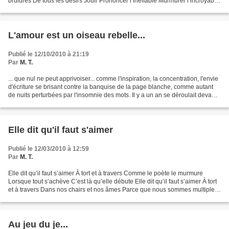
brûlures De tous les désirs Jouir Prononcer l’ineffable Murmurer l’incroyable
Sans doute Sans – aucun - doute...
L'amour est un oiseau rebelle...
Publié le 12/10/2010 à 21:19
Par
M. T.
... que nul ne peut apprivoiser... comme l'inspiration, la concentration, l'envie
d'écriture se brisant contre la banquise de la page blanche, comme autant
de nuits perturbées par l'insomnie des mots. Il y a un an se déroulait devant
moi un brusque virage,...
Elle dit qu'il faut s'aimer
Publié le 12/03/2010 à 12:59
Par
M. T.
Elle dit qu’il faut s’aimer À tort et à travers Comme le poète le murmure
Lorsque tout s’achève C’est là qu’elle débute Elle dit qu’il faut s’aimer À tort
et à travers Dans nos chairs et nos âmes Parce que nous sommes multiples
Et que nos corps vibrent...
Au jeu du je...