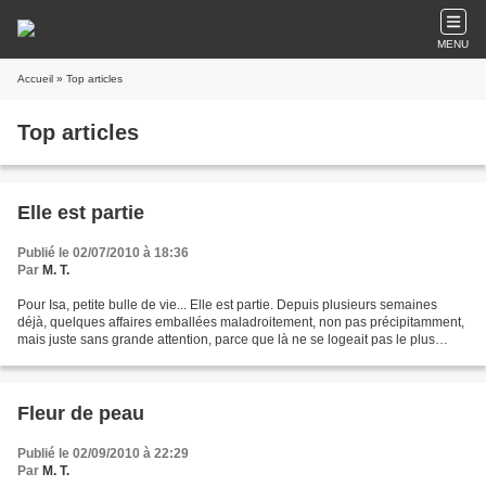
MENU
Accueil
» Top articles
Top articles
Elle est partie
Publié le 02/07/2010 à 18:36
Par
M. T.
Pour Isa, petite bulle de vie... Elle est partie. Depuis plusieurs semaines
déjà, quelques affaires emballées maladroitement, non pas précipitamment,
mais juste sans grande attention, parce que là ne se logeait pas le plus
important, elle a quitté cet...
Fleur de peau
Publié le 02/09/2010 à 22:29
Par
M. T.