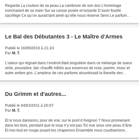
Regarde La couleur de sa peau La cambrure de son dos L’hommage
nonchalant de sa main Sur sa cuisse posée et luisante D’avoir fouillé
sacrilège Ce qu’on aurait tant aimé qu’elle nous réserve Sens Le parfum
suranné et rosé La douceur velouté Du corps alangui...
Le Bal des Débutantes 3 - Le Maître d'Armes
Publié le 16/09/2010 à 21:24
Par
M. T.
L’odeur qui régnait dans l’endroit était singulière dans ce mélange de sueur
virile, poussière, talc chauffé mêlés aux essences de rose, jasmin, musc et
autre ambre gris. L’ampleur de ces parfums alourdissait la flanelle des
chemises bouffantes, engluant...
Du Grimm et d'autres...
Publié le 04/03/2011 à 20:07
Par
M. T.
Et si nous dansions, pour de vrai, sur le pont d’Avignon ? Nous promenant
dans les bois, pendant que le loup n’y est pas Toi nue sous une peau d’âne
Et moi tout en rouge jouant les chaperons Ensemble nous courtiserions
Alice A moins d’être en retard En...