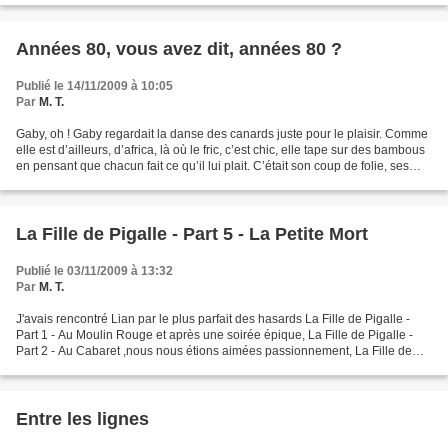
Années 80, vous avez dit, années 80 ?
Publié le 14/11/2009 à 10:05
Par
M. T.
Gaby, oh ! Gaby regardait la danse des canards juste pour le plaisir. Comme
elle est d’ailleurs, d’africa, là où le fric, c’est chic, elle tape sur des bambous
en pensant que chacun fait ce qu’il lui plait. C’était son coup de folie, ses
vertiges de l’amour...
La Fille de Pigalle - Part 5 - La Petite Mort
Publié le 03/11/2009 à 13:32
Par
M. T.
J'avais rencontré Lian par le plus parfait des hasards La Fille de Pigalle -
Part 1 - Au Moulin Rouge et après une soirée épique, La Fille de Pigalle -
Part 2 - Au Cabaret ,nous nous étions aimées passionnement, La Fille de
Pigalle - Part 3 - Une nuit...
Entre les lignes