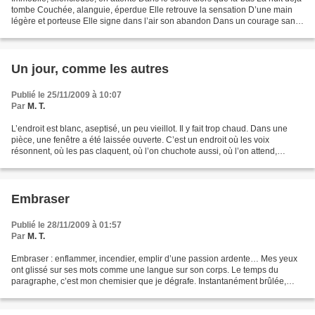
tombe Couchée, alanguie, éperdue Elle retrouve la sensation D’une main
légère et porteuse Elle signe dans l’air son abandon Dans un courage sans
pareil Réveil éveil, s’émerveille...
Un jour, comme les autres
Publié le 25/11/2009 à 10:07
Par
M. T.
L’endroit est blanc, aseptisé, un peu vieillot. Il y fait trop chaud. Dans une
pièce, une fenêtre a été laissée ouverte. C’est un endroit où les voix
résonnent, où les pas claquent, où l’on chuchote aussi, où l’on attend,
beaucoup, beaucoup trop. Il y...
Embraser
Publié le 28/11/2009 à 01:57
Par
M. T.
Embraser : enflammer, incendier, emplir d’une passion ardente… Mes yeux
ont glissé sur ses mots comme une langue sur son corps. Le temps du
paragraphe, c’est mon chemisier que je dégrafe. Instantanément brûlée,
asphyxiée, embrasée Impossible de contenir,...