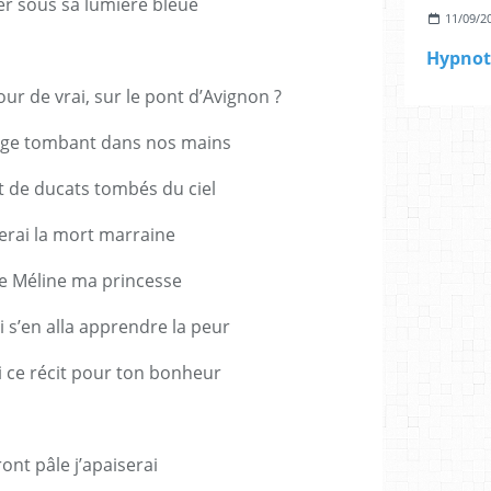
er sous sa lumière bleue
11/09/2
Hypnot
our de vrai, sur le pont d’Avignon ?
ige tombant dans nos mains
de ducats tombés du ciel
terai la mort marraine
e Méline ma princesse
 s’en alla apprendre la peur
ce récit pour ton bonheur
ront pâle j’apaiserai