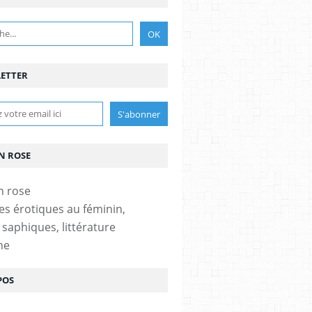
ETTER
N ROSE
es érotiques au féminin,
 saphiques, littérature
ne
POS