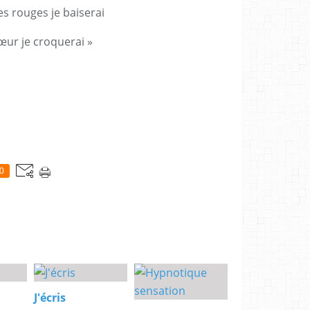
es rouges je baiserai
œur je croquerai »
0
J'écris