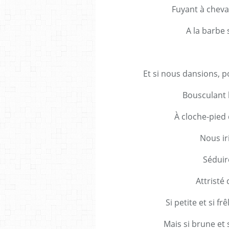
Fuyant à cheval
A la barbe 
Et si nous dansions, p
Bousculant l
À cloche-pied
Nous ir
Séduir
Attristé
Si petite et si f
Mais si brune et 