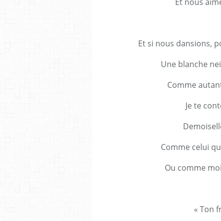
Et nous aim
Et si nous dansions, p
Une blanche ne
Comme autant 
Je te con
Demoisell
Comme celui qui
Ou comme moi 
« Ton f