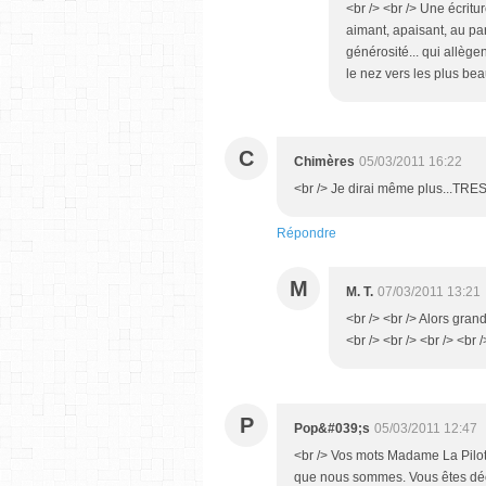
<br /> <br /> Une écrit
aimant, apaisant, au parf
générosité... qui allège
le nez vers les plus bea
C
Chimères
05/03/2011 16:22
<br /> Je dirai même plus...TRES
Répondre
M
M. T.
07/03/2011 13:21
<br /> <br /> Alors gran
<br /> <br /> <br /> <br /
P
Pop&#039;s
05/03/2011 12:47
<br /> Vos mots Madame La Pilot
que nous sommes. Vous êtes déci