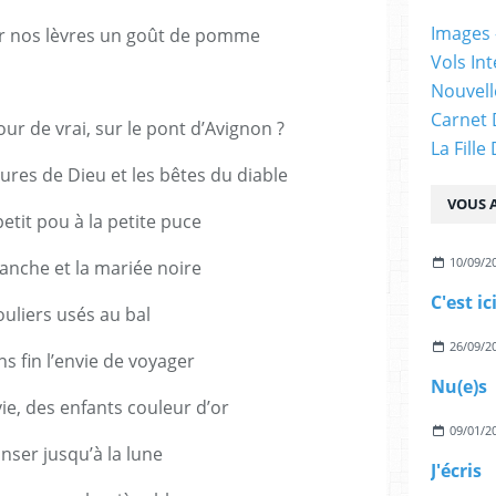
Images -
sur nos lèvres un goût de pomme
Vols Int
Nouvelle
Carnet 
our de vrai, sur le pont d’Avignon ?
La Fille
ures de Dieu et les bêtes du diable
VOUS A
petit pou à la petite puce
10/09/2
anche et la mariée noire
C'est ic
uliers usés au bal
26/09/2
s fin l’envie de voyager
Nu(e)s
ie, des enfants couleur d’or
09/01/2
nser jusqu’à la lune
J'écris