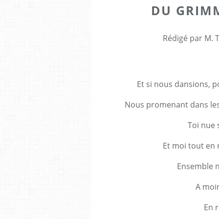
DU GRIMM
Rédigé par M. T
Et si nous dansions, p
Nous promenant dans les 
Toi nue 
Et moi tout en
Ensemble n
A moin
En r