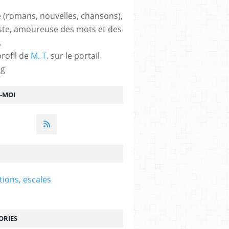
 (romans, nouvelles, chansons),
ste, amoureuse des mots et des
.
profil de
M. T.
sur le portail
og
Z-MOI
tions, escales
ORIES