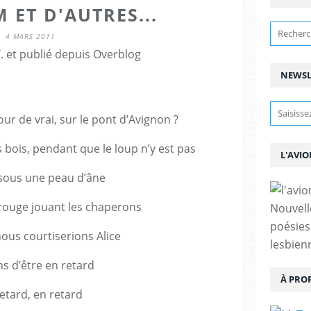
 ET D'AUTRES...
4 MARS 2011
. et publié depuis Overblog
NEWSL
our de vrai, sur le pont d’Avignon ?
bois, pendant que le loup n’y est pas
L'AVIO
sous une peau d’âne
 rouge jouant les chaperons
Nouvell
poésies
ous courtiserions Alice
lesbien
s d’être en retard
À PRO
etard, en retard