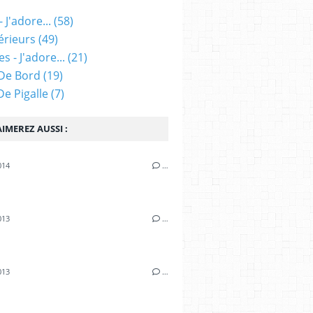
 J'adore...
(58)
érieurs
(49)
s - J'adore...
(21)
De Bord
(19)
 De Pigalle
(7)
IMEREZ AUSSI :
014
…
i
013
…
013
…