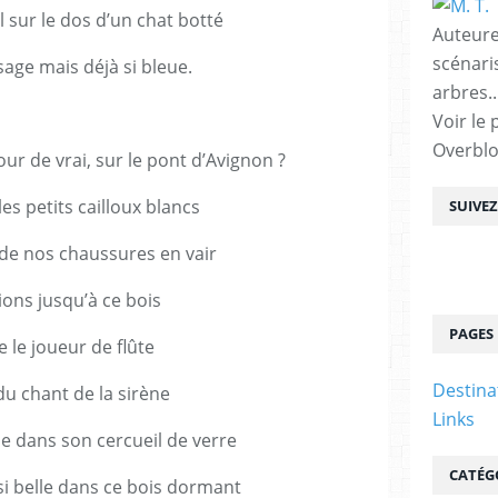
 sur le dos d’un chat botté
Auteure
scénari
sage mais déjà si bleue.
arbres..
Voir le 
Overbl
our de vrai, sur le pont d’Avignon ?
es petits cailloux blancs
SUIVE
 de nos chaussures en vair
ions jusqu’à ce bois
PAGES
e le joueur de flûte
Destina
 du chant de la sirène
Links
rêle dans son cercueil de verre
CATÉG
si belle dans ce bois dormant