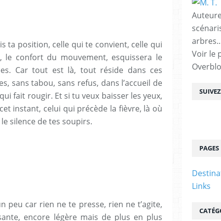
Auteure
scénari
arbres..
s ta position, celle qui te convient, celle qui
Voir le 
e, le confort du mouvement, esquissera le
Overbl
es. Car tout est là, tout réside dans ces
s, sans tabou, sans refus, dans l’accueil de
SUIVE
ui fait rougir. Et si tu veux baisser les yeux,
et instant, celui qui précède la fièvre, là où
e silence de tes soupirs.
PAGES
Destina
Links
 peu car rien ne te presse, rien ne t’agite,
CATÉG
ssante, encore légère mais de plus en plus