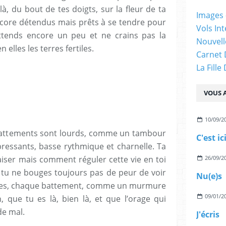
à, du bout de tes doigts, sur la fleur de ta
Images -
ncore détendus mais prêts à se tendre pour
Vols Int
attends encore un peu et ne crains pas la
Nouvelle
elles les terres fertiles.
Carnet 
La Fille
VOUS A
10/09/2
battements sont lourds, comme un tambour
C'est ic
ppressants, basse rythmique et charnelle. Ta
aiser mais comment réguler cette vie en toi
26/09/2
lors tu ne bouges toujours pas de peur de voir
Nu(e)s
outes, chaque battement, comme un murmure
09/01/2
, que tu es là, bien là, et que l’orage qui
de mal.
J'écris