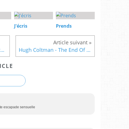
J'écris
Prends
Ne jamais se fier aux apparences
Hugh Coltman - The End Of The World
ICLE
ette escapade sensuelle