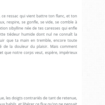
, ce ressac qui vient battre ton flanc, et ton
ux, respire, se gonfle, se vide, se comble à
tion sibylline née de tes caresses qui enfle
ette tiédeur humide dont nul ne connaît la
ouir que ta main en tremble, encore toute
té de la douleur du plaisir. Mais comment
 et que notre corps veut, espère, impérieux
, les doigts contrariés de tant de retenue,
ux babils, et libérer ce flux qu’on ne pensait