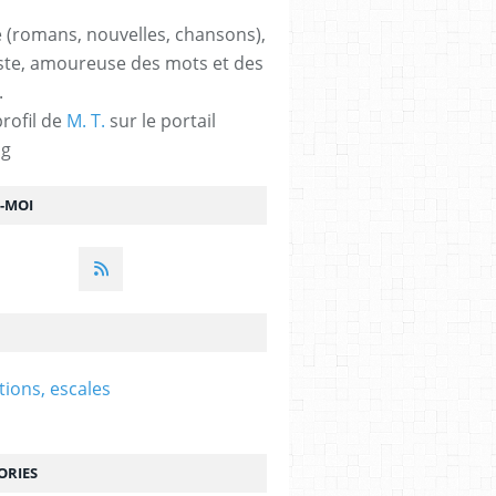
 (romans, nouvelles, chansons),
ste, amoureuse des mots et des
.
profil de
M. T.
sur le portail
og
Z-MOI
tions, escales
ORIES