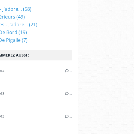
 J'adore...
(58)
érieurs
(49)
s - J'adore...
(21)
De Bord
(19)
 De Pigalle
(7)
IMEREZ AUSSI :
014
…
i
013
…
013
…