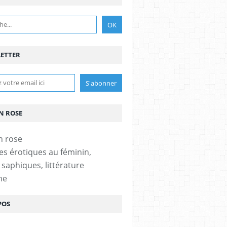
ETTER
N ROSE
es érotiques au féminin,
 saphiques, littérature
ne
POS