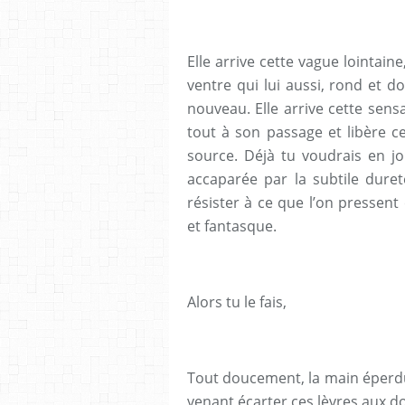
Elle arrive cette vague lointaine
ventre qui lui aussi, rond et do
nouveau. Elle arrive cette sensa
tout à son passage et libère c
source. Déjà tu voudrais en j
accaparée par la subtile dure
résister à ce que l’on pressent
et fantasque.
Alors tu le fais,
Tout doucement, la main éperdue
venant écarter ces lèvres aux do