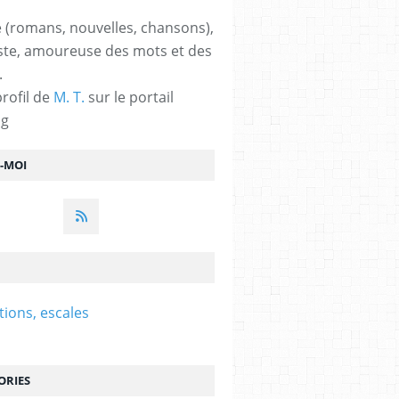
 (romans, nouvelles, chansons),
ste, amoureuse des mots et des
.
profil de
M. T.
sur le portail
og
Z-MOI
tions, escales
ORIES