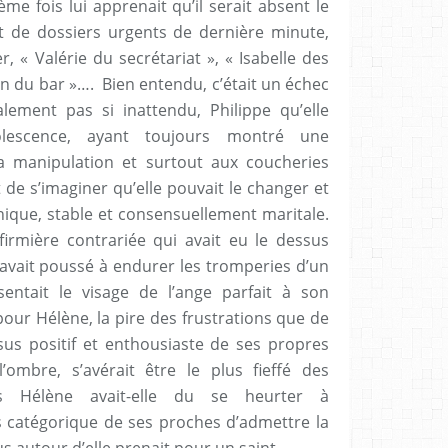
me fois lui apprenait qu’il serait absent le
t de dossiers urgents de dernière minute,
, « Valérie du secrétariat », « Isabelle des
oin du bar »….
Bien entendu, c’était un échec
lement pas si inattendu, Philippe qu’elle
olescence, ayant toujours montré une
 manipulation et surtout aux coucheries
t de s’imaginer qu’elle pouvait le changer et
nique, stable et consensuellement maritale.
firmière contrariée qui avait eu le dessus
’avait poussé à endurer les tromperies d’un
entait le visage de l’ange parfait à son
 pour Hélène, la pire des frustrations que de
sus positif et enthousiaste de ses propres
’ombre, s’avérait être le plus fieffé des
s Hélène avait-elle du se heurter à
us catégorique de ses proches d’admettre la
s autour d’elle prenait pour un saint.