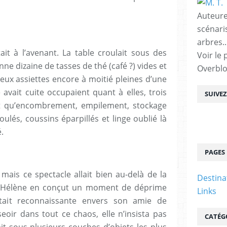
Auteure
scénari
arbres..
it à l’avenant. La table croulait sous des
Voir le 
ne dizaine de tasses de thé (café ?) vides et
Overbl
 deux assiettes encore à moitié pleines d’une
 avait cuite occupaient quant à elles, trois
SUIVE
ait qu’encombrement, empilement, stockage
oulés, coussins éparpillés et linge oublié là
.
PAGES
ais ce spectacle allait bien au-delà de la
Destina
s. Hélène en conçut un moment de déprime
Links
tait reconnaissante envers son amie de
eoir dans tout ce chaos, elle n’insista pas
CATÉG
it sous plusieurs couches d’objets les plus