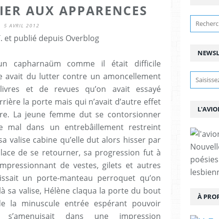
FIER AUX APPARENCES
5 AVRIL 2012
. et publié depuis Overblog
NEWSL
un capharnaüm comme il était difficile
ne avait du lutter contre un amoncellement
livres et de revues qu’on avait essayé
ère la porte mais qui n’avait d’autre effet
L'AVIO
re. La jeune femme dut se contorsionner
e mal dans un entrebâillement restreint
 valise cabine qu’elle dut alors hisser par
Nouvell
place de se retourner, sa progression fut à
poésies
pressionnant de vestes, gilets et autres
lesbien
lissait un porte-manteau perroquet qu’on
à sa valise, Hélène claqua la porte du bout
À PRO
de la minuscule entrée espérant pouvoir
 s’amenuisait dans une impression