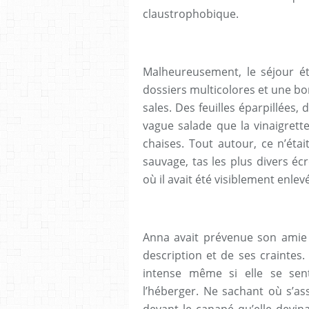
claustrophobique.
Malheureusement, le séjour éta
dossiers multicolores et une bon
sales. Des feuilles éparpillées,
vague salade que la vinaigrette
chaises. Tout autour, ce n’ét
sauvage, tas les plus divers écr
où il avait été visiblement enlevé
Anna avait prévenue son amie m
description et de ses crainte
intense même si elle se sen
l’héberger. Ne sachant où s’ass
devant le canapé qu’elle devina