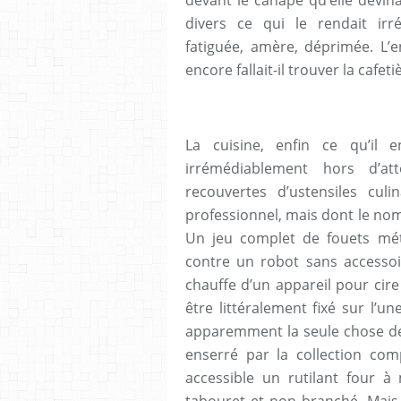
divers ce qui le rendait irr
fatiguée, amère, déprimée. L’en
encore fallait-il trouver la cafeti
La cuisine, enfin ce qu’il 
irrémédiablement hors d’att
recouvertes d’ustensiles culi
professionnel, mais dont le no
Un jeu complet de fouets méta
contre un robot sans accessoir
chauffe d’un appareil pour cire 
être littéralement fixé sur l’u
apparemment la seule chose de
enserré par la collection com
accessible un rutilant four à
tabouret et non branché. Mais 