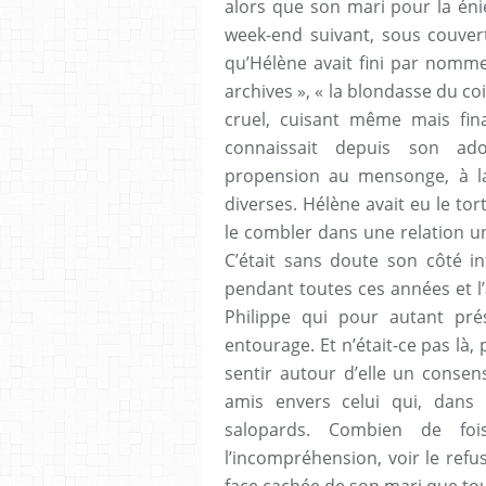
alors que son mari pour la éniè
week-end suivant, sous couver
qu’Hélène avait fini par nommer
archives », « la blondasse du c
cruel, cuisant même mais fina
connaissait depuis son ad
propension au mensonge, à la
diverses. Hélène avait eu le tor
le combler dans une relation u
C’était sans doute son côté in
pendant toutes ces années et l
Philippe qui pour autant prés
entourage. Et n’était-ce pas là,
sentir autour d’elle un consen
amis envers celui qui, dans l
salopards. Combien de foi
l’incompréhension, voir le ref
face cachée de son mari que tou