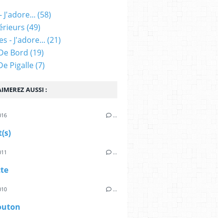
 J'adore...
(58)
érieurs
(49)
s - J'adore...
(21)
De Bord
(19)
 De Pigalle
(7)
IMEREZ AUSSI :
016
…
(s)
011
…
tte
010
…
outon