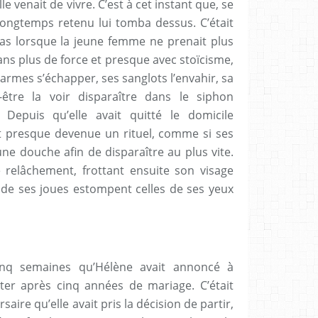
e venait de vivre. C’est à cet instant que, se
longtemps retenu lui tomba dessus. C’était
s lorsque la jeune femme ne prenait plus
ns plus de force et presque avec stoïcisme,
larmes s’échapper, ses sanglots l’envahir, sa
-être la voir disparaître dans le siphon
 Depuis qu’elle avait quitté le domicile
ait presque devenue un rituel, comme si ses
une douche afin de disparaître au plus vite.
e relâchement, frottant ensuite son visage
r de ses joues estompent celles de ses yeux
cinq semaines qu’Hélène avait annoncé à
tter après cinq années de mariage. C’était
aire qu’elle avait pris la décision de partir,