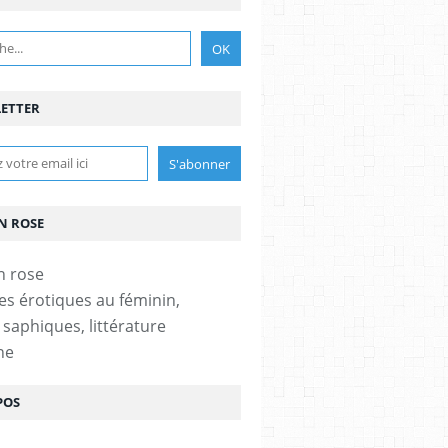
ETTER
N ROSE
es érotiques au féminin,
 saphiques, littérature
ne
POS