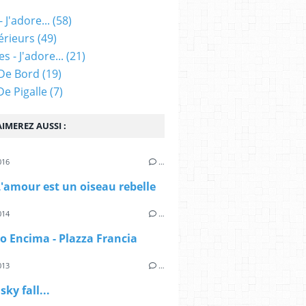
 J'adore...
(58)
érieurs
(49)
s - J'adore...
(21)
De Bord
(19)
 De Pigalle
(7)
IMEREZ AUSSI :
016
…
L'amour est un oiseau rebelle
014
…
 Encima - Plazza Francia
013
…
sky fall...