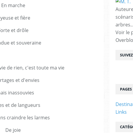
En marche
Auteure
scénari
oyeuse et fière
arbres..
orte et drôle
Voir le 
Overbl
ndue et souveraine
SUIVE
ie de rien, c'est toute ma vie
rtages et d'envies
PAGES
ais inassouvies
Destina
es et de langueurs
Links
ans craindre les larmes
CATÉG
De joie