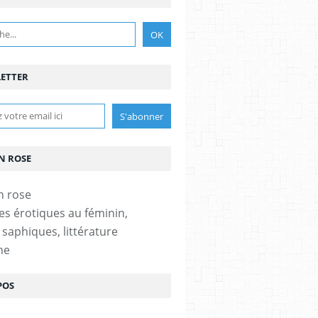
ETTER
N ROSE
es érotiques au féminin,
 saphiques, littérature
ne
POS