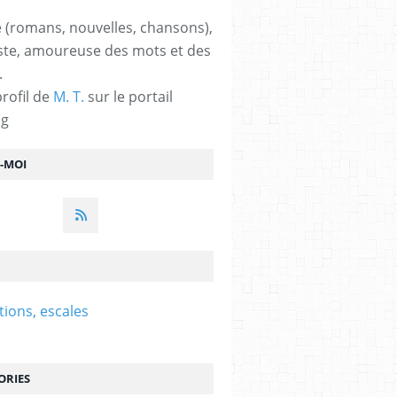
 (romans, nouvelles, chansons),
ste, amoureuse des mots et des
.
profil de
M. T.
sur le portail
og
Z-MOI
tions, escales
ORIES