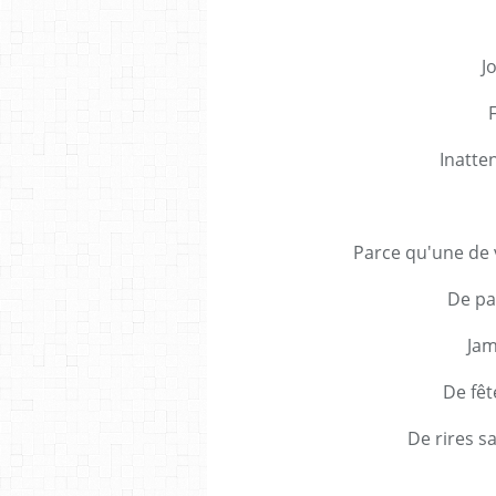
J
F
Inatte
Parce qu'une de v
De pa
Jam
De fêt
De rires s