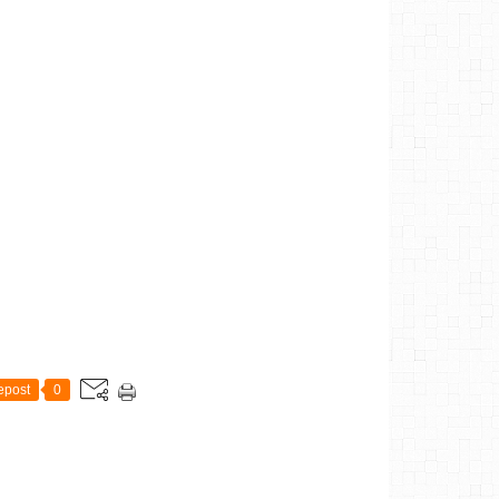
epost
0