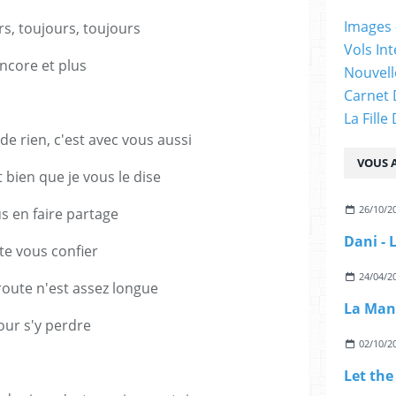
Images -
rs, toujours, toujours
Vols Int
ncore et plus
Nouvelle
Carnet 
La Fille
de rien, c'est avec vous aussi
VOUS A
ait bien que je vous le dise
26/10/2
s en faire partage
Dani - 
te vous confier
24/04/2
oute n'est assez longue
La Mano
our s'y perdre
02/10/2
Let the 