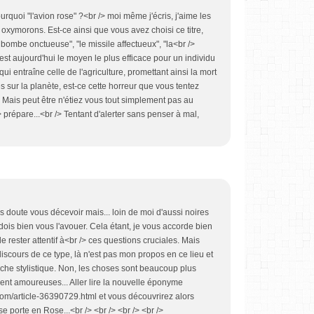
ourquoi "l'avion rose" ?<br /> moi même j'écris, j'aime les
 oxymorons. Est-ce ainsi que vous avez choisi ce titre,
bombe onctueuse", "le missile affectueux", "la<br />
n est aujourd'hui le moyen le plus efficace pour un individu
 qui entraîne celle de l'agriculture, promettant ainsi la mort
 sur la planète, est-ce cette horreur que vous tentez
? Mais peut être n'étiez vous tout simplement pas au
prépare...<br /> Tentant d'alerter sans penser à mal,
ns doute vous décevoir mais... loin de moi d'aussi noires
 dois bien vous l'avouer. Cela étant, je vous accorde bien
de rester attentif à<br /> ces questions cruciales. Mais
iscours de ce type, là n'est pas mon propos en ce lieu et
he stylistique. Non, les choses sont beaucoup plus
ment amoureuses... Aller lire la nouvelle éponyme
com/article-36390729.html et vous découvrirez alors
se porte en Rose...<br /> <br /> <br /> <br />