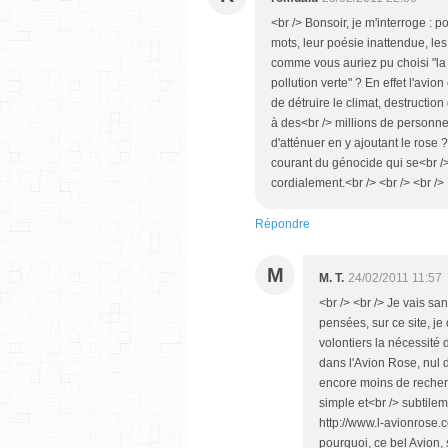
<br /> Bonsoir, je m'interroge : p
mots, leur poésie inattendue, les
comme vous auriez pu choisi "la 
pollution verte" ? En effet l'avio
de détruire le climat, destruction
à des<br /> millions de personnes
d'atténuer en y ajoutant le rose 
courant du génocide qui se<br /> 
cordialement.<br /> <br /> <br />
Répondre
M
M. T.
24/02/2011 11:57
<br /> <br /> Je vais sa
pensées, sur ce site, je
volontiers la nécessité 
dans l'Avion Rose, nul d
encore moins de recherc
simple et<br /> subtile
http://www.l-avionrose.
pourquoi, ce bel Avion, 