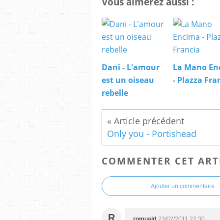
Vous aimerez aussi :
Dani - L'amour
La Mano En
est un oiseau
- Plazza Fra
rebelle
Only you - Portishead
COMMENTER CET ART
Ajouter un commentaire
R
romuald
23/02/2011 22:30