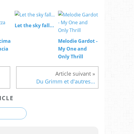
Let the sky fall...
cima
Melodie Gardot -
ncia
My One and
Only Thrill
Du Grimm et d'autres...
ICLE