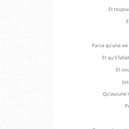
Et toujou
E
Parce qu'une vie 
Et qu'il fall
Et vou
Jus
Qu'aucune r
P