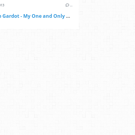
013
…
Melodie Gardot - My One and Only Thrill