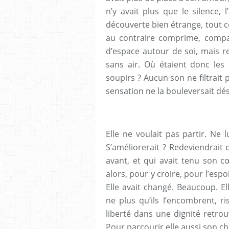
n’y avait plus que le silence,
découverte bien étrange, tout ce
au contraire comprime, compac
d’espace autour de soi, mais re
sans air. Où étaient donc les 
soupirs ? Aucun son ne filtrait
sensation ne la bouleversait dé
Elle ne voulait pas partir. Ne 
S’améliorerait ? Redeviendrait c
avant, et qui avait tenu son c
alors, pour y croire, pour l’esp
Elle avait changé. Beaucoup. E
ne plus qu’ils l’encombrent, r
liberté dans une dignité retrouvé
Pour parcourir elle aussi son c