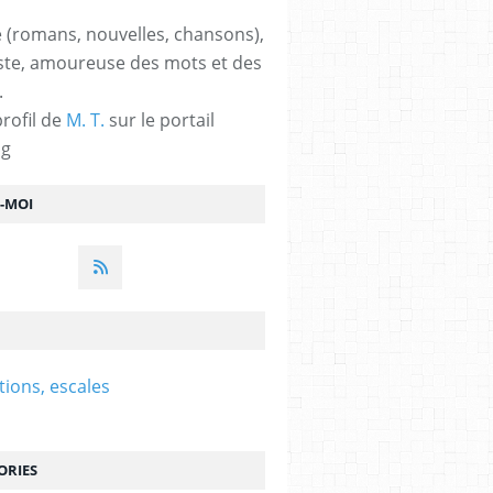
 (romans, nouvelles, chansons),
ste, amoureuse des mots et des
.
profil de
M. T.
sur le portail
og
Z-MOI
tions, escales
ORIES