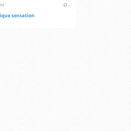
012
…
ique sensation