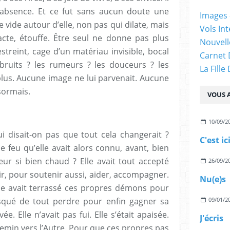
 l’absence. Et ce fut sans aucun doute une
Images -
 vide autour d’elle, non pas qui dilate, mais
Vols Int
te, étouffe. Être seul ne donne pas plus
Nouvelle
streint, cage d’un matériau invisible, bocal
Carnet 
bruits ? les rumeurs ? les douceurs ? les
La Fille
 plus. Aucune image ne lui parvenait. Aucune
sormais.
VOUS A
10/09/2
lui disait-on pas que tout cela changerait ?
C'est ic
e feu qu’elle avait alors connu, avant, bien
œur si bien chaud ? Elle avait tout accepté
26/09/2
oir, pour soutenir aussi, aider, accompagner.
Nu(e)s
lle avait terrassé ces propres démons pour
isqué de tout perdre pour enfin gagner sa
09/01/2
e. Elle n’avait pas fui. Elle s’était apaisée.
J'écris
hemin vers l’Autre. Pour que ces propres pas