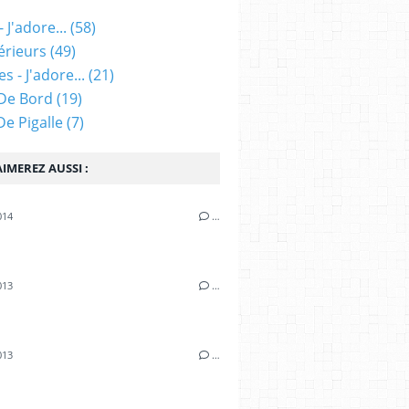
 J'adore...
(58)
érieurs
(49)
s - J'adore...
(21)
De Bord
(19)
 De Pigalle
(7)
IMEREZ AUSSI :
014
…
i
013
…
013
…