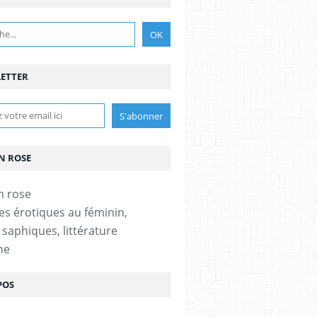
ETTER
N ROSE
es érotiques au féminin,
 saphiques, littérature
ne
POS