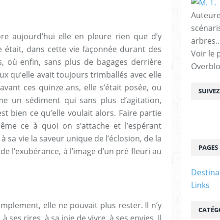
Auteure
scénari
ore aujourd’hui elle en pleure rien que d’y
arbres..
le était, dans cette vie façonnée durant des
Voir le 
, où enfin, sans plus de bagages derrière
Overbl
ux qu’elle avait toujours trimballés avec elle
’avant ces quinze ans, elle s’était posée, ou
SUIVE
e un sédiment qui sans plus d’agitation,
st bien ce qu’elle voulait alors. Faire partie
même ce à quoi on s’attache et l’espérant
 sa vie la saveur unique de l’éclosion, de la
PAGES
 de l’exubérance, à l’image d’un pré fleuri au
Destina
Links
implement, elle ne pouvait plus rester. Il n’y
CATÉG
 ses rires, à sa joie de vivre, à ses envies. Il