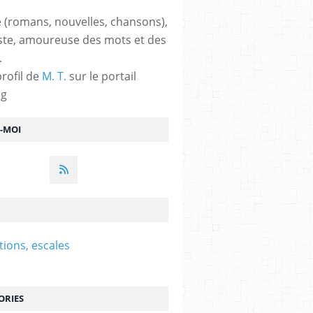
 (romans, nouvelles, chansons),
ste, amoureuse des mots et des
.
profil de
M. T.
sur le portail
og
Z-MOI
tions, escales
ORIES