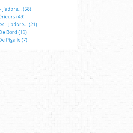
 J'adore...
(58)
érieurs
(49)
s - J'adore...
(21)
De Bord
(19)
 De Pigalle
(7)