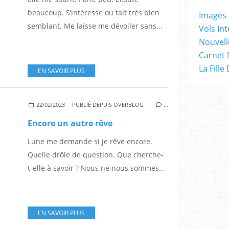
beaucoup. S’intéresse ou fait très bien
Images -
semblant. Me laisse me dévoiler sans...
Vols Int
Nouvelle
Carnet 
La Fille
EN SAVOIR PLUS
22/02/2023
PUBLIÉ DEPUIS OVERBLOG
…
Encore un autre rêve
Lune me demande si je rêve encore.
Quelle drôle de question. Que cherche-
t-elle à savoir ? Nous ne nous sommes...
EN SAVOIR PLUS