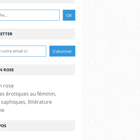
ETTER
N ROSE
es érotiques au féminin,
 saphiques, littérature
ne
POS