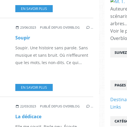
Auteure
EN SAVOIR PLUS
scénari
arbres..
23/06/2023
PUBLIÉ DEPUIS OVERBLOG
…
Voir le 
Soupir
Overbl
Soupir. Une histoire sans parole. Sans
SUIVE
musique et sans bruit. Où n’effleurent
que les mots, les non-dits. Ce qui...
PAGES
EN SAVOIR PLUS
Destina
Links
22/03/2023
PUBLIÉ DEPUIS OVERBLOG
…
La dédicace
CATÉG
Elle me sourit. Parle peu. Écoute