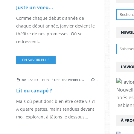
Juste un voeu...
Comme chaque début d’année de
chaque début année, janvier devient le
NEWSL
théâtre de nos promesses. Où se
redressent...
EN SAVOIR PLUS
L'AVIO
30/11/2023
PUBLIÉ DEPUIS OVERBLOG
…
Nouvell
Lit ou canapé ?
poésies
Mais où peut donc bien être cette vis ?!
lesbien
A quatre pattes, mains tendues devant
moi, explorant à tâtons le dessous...
À PRO