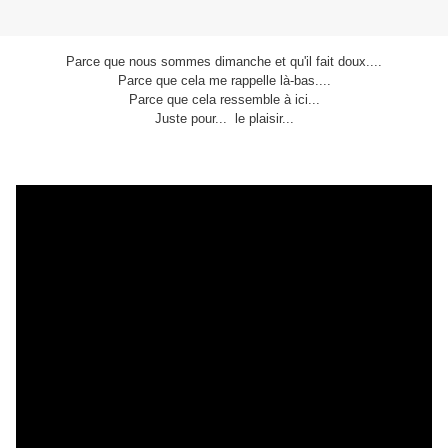
Parce que nous sommes dimanche et qu'il fait doux....
Parce que cela me rappelle là-bas....
Parce que cela ressemble à ici...
Juste pour... le plaisir...